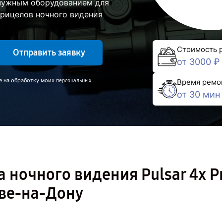
 нужным оборудованием для
прицелов ночного видения
Стоимость 
Отправить заявку
от 3000 ₽
е на обработку моих
персональных
Время ремо
от 30 мин
 ночного видения Pulsar 4x P
ове-на-Дону