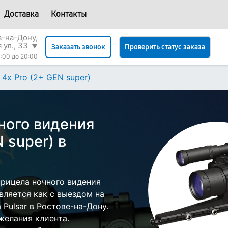
Доставка
Контакты
в-на-Дону,
 ул., 33
▼
Проверить статус заказа
Заказать звонок
:00 до 20:00
4x Pro (2+ GEN super)
ного видения
N super) в
рицела ночного видения
твляется как с выездом на
 Pulsar в Ростове-на-Дону.
желания клиента.