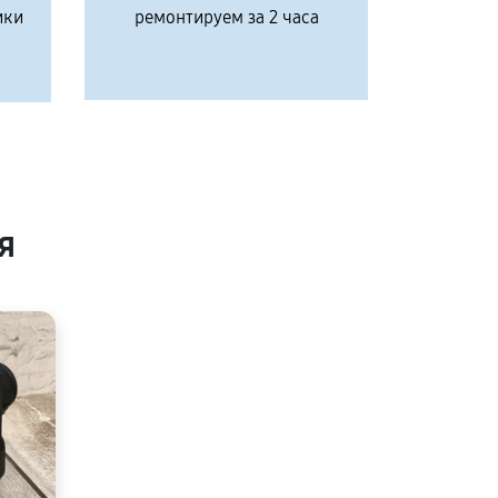
ики
ремонтируем за 2 часа
я